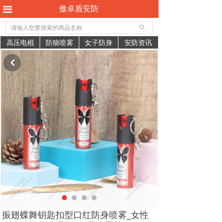
傲卓盾安防
끀
ꄙ
高压电棍
防狼喷雾
女子防身
安防资讯
낒
振翅蝶舞钥匙扣型口红防身喷雾_女性