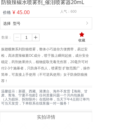
防狼辣椒水喷雾剂_催泪喷雾器20mL
¥
45.00
人气：
600
价格
选择
型号
ꁕ
끄
数量：
ꄷ
ꄸ
收藏
振翅蝶舞系列防狼喷雾，整体小巧迷你方便携带，易过安
检，高浓度辣椒素OC成分，喷于脸上瞬间起效，成分安全
稳定，药剂效果持久，植物提取无毒无伤害，20毫升可对
付2-3个施暴者，只防身不伤人，喷雾型 扩散范围广，操作
简单，可直接上手使用（不可逆风使用）女子防身防狼推
荐！
温馨提示：新疆、西藏、港澳台、海外不发货【海南、甘
肃、青海、宁夏不包邮】任何质量问题一个月内包换新
（人为损坏、拆卸除外）在线秒单，当天下午4点前订单均
可当天发货，下单联系在线客服一对一服务！
实拍详情