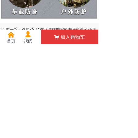
前一个：
BODYGUARD金星防狼喷雾_防身辣椒水_便携
ꄴ
넙
낀
加入购物车
式防狼喷雾剂_女子防身用品_催泪瓦斯辣椒水40mL
낙
我的
首页
后一个：
贵宾犬钥匙扣型口红防狼喷雾_女子防身辣椒水
ꄲ
喷雾剂_个人防护喷雾防狼水20mL
相关推荐
爱心圣马口红防狼喷雾_女子防身防狼水_辣椒水喷雾剂20mL
磨砂口红防狼喷雾_女子防狼水_个人防身用品辣椒水喷雾剂30mL
¥ 45.00
¥ 55.00